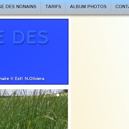
GE DES NONAINS
TARIFS
ALBUM PHOTOS
CONT
E DES
re Il Est! N.Oliviera